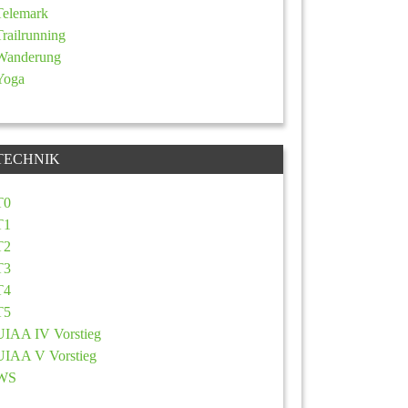
Telemark
Trailrunning
Wanderung
Yoga
TECHNIK
T0
T1
T2
T3
T4
T5
UIAA IV Vorstieg
UIAA V Vorstieg
WS