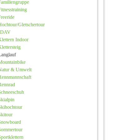
Familiengruppe
Fitnesstraining
Freeride
Hochtour/Gletschertour
JDAV
Klettern Indoor
Klettersteig
Langlauf
Mountainbike
Natur & Umwelt
Rennmannschaft
Rennrad
Schneeschuh
Skialpin
Skihochtour
Skitour
Snowboard
Sommertour
Sportklettern