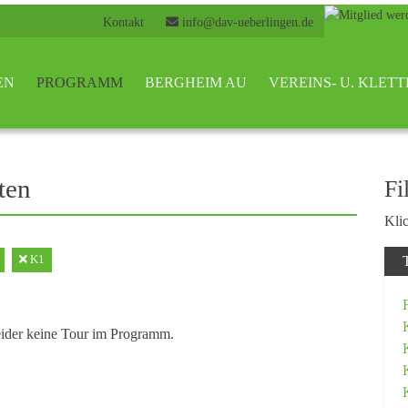
Kontakt
info@dav-ueberlingen.de
EN
PROGRAMM
BERGHEIM AU
VEREINS- U. KLE
ten
Fi
Klic
K1
eider keine Tour im Programm.