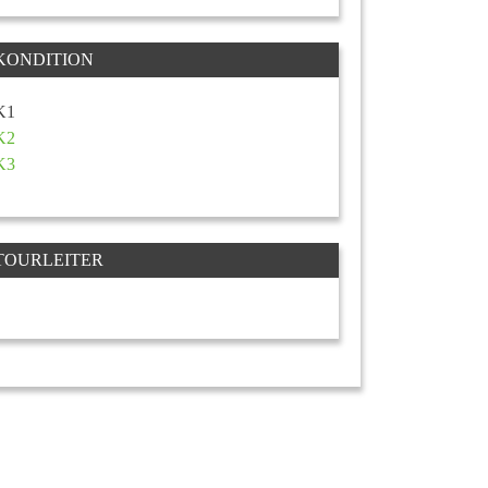
KONDITION
K1
K2
K3
TOURLEITER