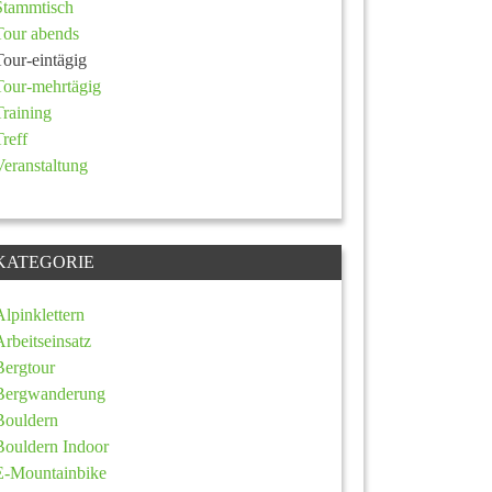
Stammtisch
Tour abends
Tour-eintägig
Tour-mehrtägig
Training
Treff
Veranstaltung
KATEGORIE
Alpinklettern
Arbeitseinsatz
Bergtour
Bergwanderung
Bouldern
Bouldern Indoor
E-Mountainbike