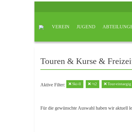
VEREIN
JUGEND
ABTEILUNG
Touren & Kurse & Freizei
Ski-ll
=t2
Tour-eintaegig
Aktive Filter:
Für die gewünschte Auswahl haben wir aktuell l