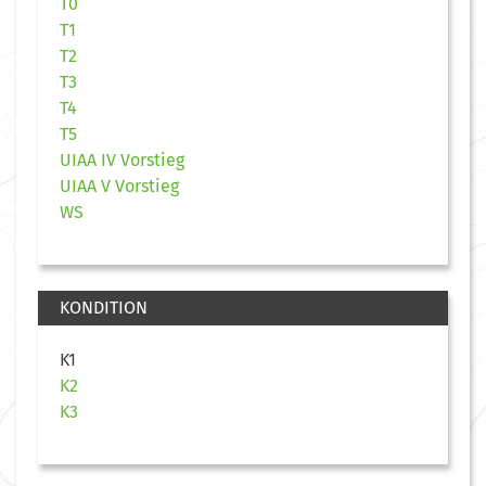
T0
T1
T2
T3
T4
T5
UIAA IV Vorstieg
UIAA V Vorstieg
WS
KONDITION
K1
K2
K3