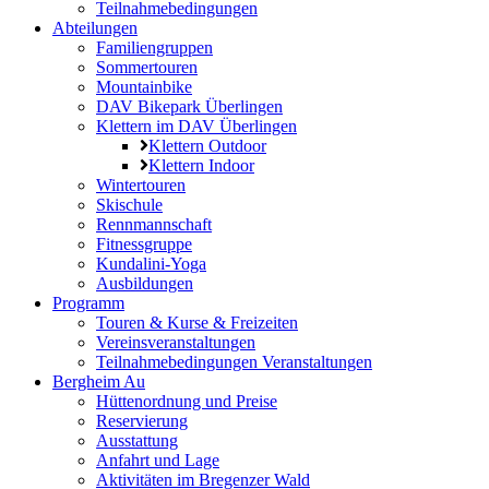
Teilnahmebedingungen
Abteilungen
Familiengruppen
Sommertouren
Mountainbike
DAV Bikepark Überlingen
Klettern im DAV Überlingen
Klettern Outdoor
Klettern Indoor
Wintertouren
Skischule
Rennmannschaft
Fitnessgruppe
Kundalini-Yoga
Ausbildungen
Programm
Touren & Kurse & Freizeiten
Vereinsveranstaltungen
Teilnahmebedingungen Veranstaltungen
Bergheim Au
Hüttenordnung und Preise
Reservierung
Ausstattung
Anfahrt und Lage
Aktivitäten im Bregenzer Wald