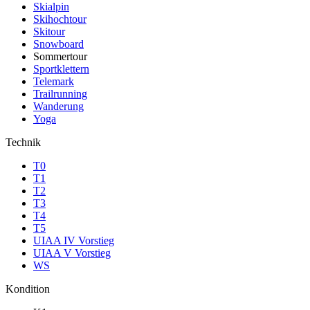
Skialpin
Skihochtour
Skitour
Snowboard
Sommertour
Sportklettern
Telemark
Trailrunning
Wanderung
Yoga
Technik
T0
T1
T2
T3
T4
T5
UIAA IV Vorstieg
UIAA V Vorstieg
WS
Kondition