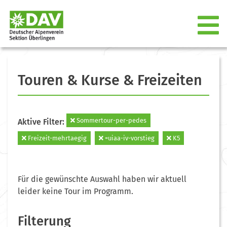
Touren & Kurse & Freizeiten
Sommertour-per-pedes
Aktive Filter:
Freizeit-mehrtaegig
=uiaa-iv-vorstieg
K5
Für die gewünschte Auswahl haben wir aktuell
leider keine Tour im Programm.
Filterung