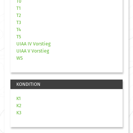
T0
T1
T2
T3
T4
T5
UIAA IV Vorstieg
UIAA V Vorstieg
WS
KONDITION
K1
K2
K3