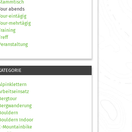
Stammtisch
Tour abends
Tour-eintägig
Tour-mehrtägig
Training
Treff
Veranstaltung
KATEGORIE
Alpinklettern
Arbeitseinsatz
Bergtour
Bergwanderung
Bouldern
Bouldern Indoor
E-Mountainbike