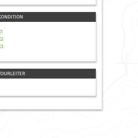
KONDITION
K1
K2
K3
TOURLEITER