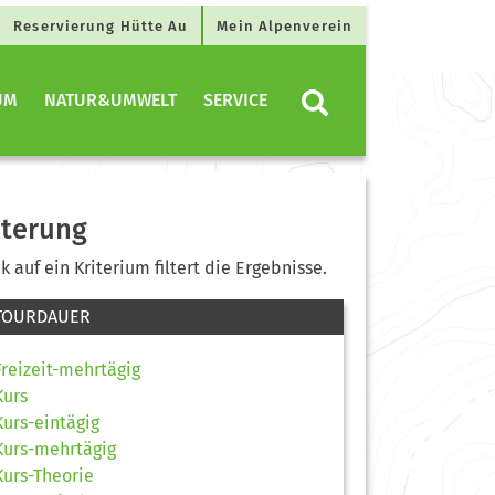
Reservierung Hütte Au
Mein Alpenverein
UM
NATUR&UMWELT
SERVICE
lterung
ck auf ein Kriterium filtert die Ergebnisse.
TOURDAUER
Freizeit-mehrtägig
Kurs
Kurs-eintägig
Kurs-mehrtägig
Kurs-Theorie