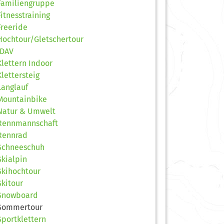
Familiengruppe
Fitnesstraining
Freeride
Hochtour/Gletschertour
JDAV
Klettern Indoor
Klettersteig
Langlauf
Mountainbike
Natur & Umwelt
Rennmannschaft
Rennrad
Schneeschuh
Skialpin
Skihochtour
Skitour
Snowboard
Sommertour
Sportklettern