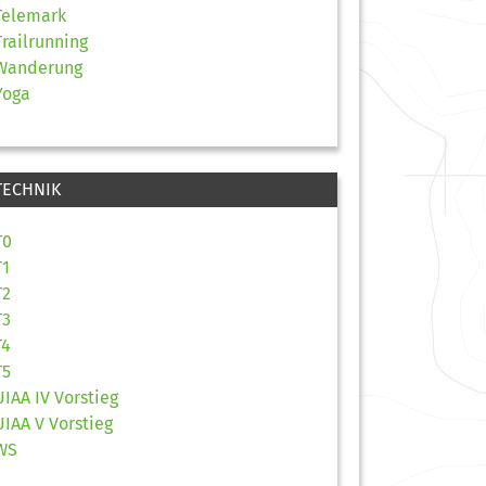
Telemark
Trailrunning
Wanderung
Yoga
TECHNIK
T0
T1
T2
T3
T4
T5
UIAA IV Vorstieg
UIAA V Vorstieg
WS