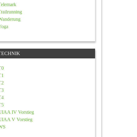
Telemark
Trailrunning
Wanderung
Yoga
TECHNIK
T0
T1
T2
T3
T4
T5
UIAA IV Vorstieg
UIAA V Vorstieg
WS