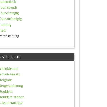
Stammtisch
Tour abends
Tour-eintägig
Tour-mehrtägig
Training
Treff
Veranstaltung
KATEGORIE
Alpinklettern
Arbeitseinsatz
Bergtour
Bergwanderung
Bouldern
Bouldern Indoor
E-Mountainbike