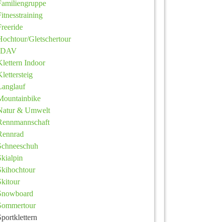
Familiengruppe
Fitnesstraining
Freeride
Hochtour/Gletschertour
JDAV
Klettern Indoor
Klettersteig
Langlauf
Mountainbike
Natur & Umwelt
Rennmannschaft
Rennrad
Schneeschuh
Skialpin
Skihochtour
Skitour
Snowboard
Sommertour
Sportklettern