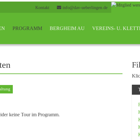
Kontakt
info@dav-ueberlingen.de
EN
PROGRAMM
BERGHEIM AU
VEREINS- U. KLE
ten
Fi
Klic
altung
eider keine Tour im Programm.