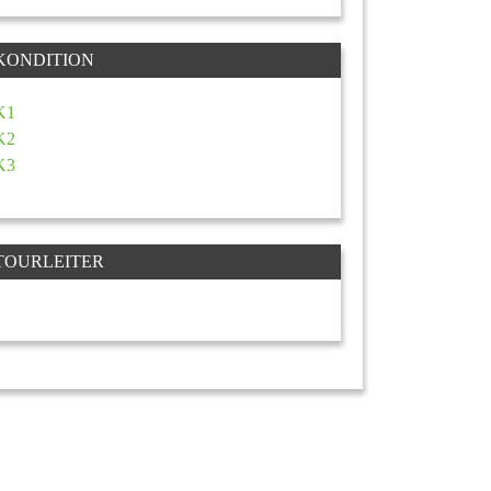
KONDITION
K1
K2
K3
TOURLEITER