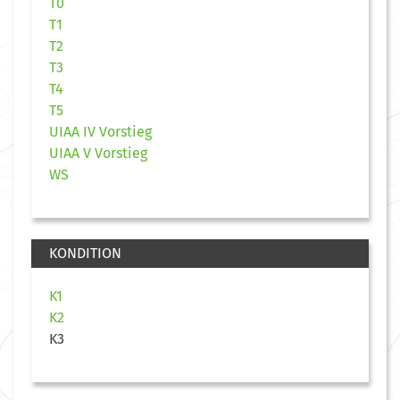
T0
T1
T2
T3
T4
T5
UIAA IV Vorstieg
UIAA V Vorstieg
WS
KONDITION
K1
K2
K3