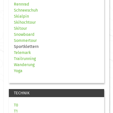
Rennrad
Schneeschuh
Skialpin
Skihochtour
Skitour
Snowboard
Sommertour
Sportklettern
Telemark
Trailrunning
Wanderung
Yoga
TECHNIK
T0
T1