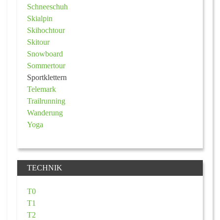
Schneeschuh
Skialpin
Skihochtour
Skitour
Snowboard
Sommertour
Sportklettern
Telemark
Trailrunning
Wanderung
Yoga
TECHNIK
T0
T1
T2