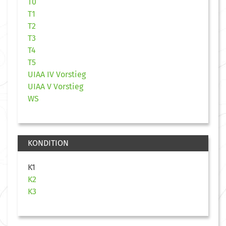
T0
T1
T2
T3
T4
T5
UIAA IV Vorstieg
UIAA V Vorstieg
WS
KONDITION
K1
K2
K3