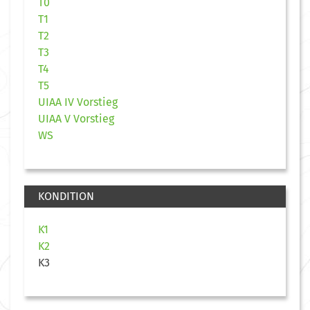
T0
T1
T2
T3
T4
T5
UIAA IV Vorstieg
UIAA V Vorstieg
WS
KONDITION
K1
K2
K3