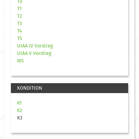
T0
T1
T2
T3
T4
T5
UIAA IV Vorstieg
UIAA V Vorstieg
WS
KONDITION
K1
K2
K3