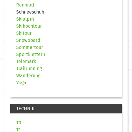
Rennrad
Schneeschuh
Skialpin
Skihochtour
Skitour
Snowboard
Sommertour
Sportklettern
Telemark
Trailrunning
Wanderung
Yoga
TECHNIK
T0
T1