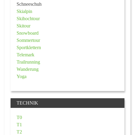
Schneeschuh
Skialpin
Skihochtour
Skitour
Snowboard
Sommertour
Sportklettern
Telemark
Trailrunning
Wanderung
Yoga
TECHNIK
T0
T1
T2