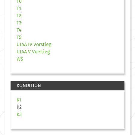
T0
T1
T2
T3
T4
T5
UIAA IV Vorstieg
UIAA V Vorstieg
WS
KONDITION
K1
K2
K3