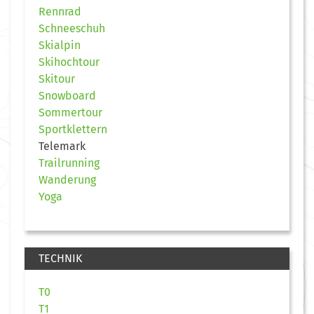
Rennrad
Schneeschuh
Skialpin
Skihochtour
Skitour
Snowboard
Sommertour
Sportklettern
Telemark
Trailrunning
Wanderung
Yoga
TECHNIK
T0
T1