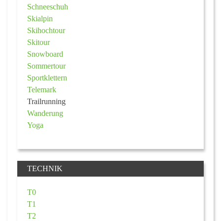
Schneeschuh
Skialpin
Skihochtour
Skitour
Snowboard
Sommertour
Sportklettern
Telemark
Trailrunning
Wanderung
Yoga
TECHNIK
T0
T1
T2