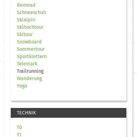
Rennrad
Schneeschuh
Skialpin
Skihochtour
Skitour
Snowboard
Sommertour
Sportklettern
Telemark
Trailrunning
Wanderung
Yoga
TECHNIK
T0
T1