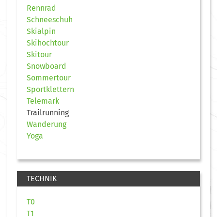
Rennrad
Schneeschuh
Skialpin
Skihochtour
Skitour
Snowboard
Sommertour
Sportklettern
Telemark
Trailrunning
Wanderung
Yoga
TECHNIK
T0
T1