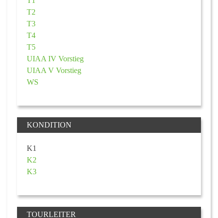
T1
T2
T3
T4
T5
UIAA IV Vorstieg
UIAA V Vorstieg
WS
KONDITION
K1
K2
K3
TOURLEITER