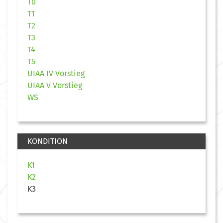
T0
T1
T2
T3
T4
T5
UIAA IV Vorstieg
UIAA V Vorstieg
WS
KONDITION
K1
K2
K3