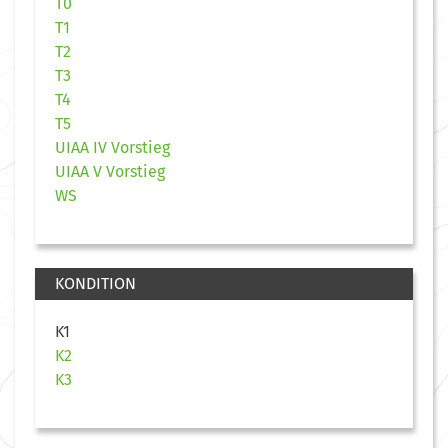
T0
T1
T2
T3
T4
T5
UIAA IV Vorstieg
UIAA V Vorstieg
WS
KONDITION
K1
K2
K3