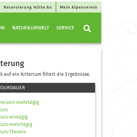
Reservierung Hütte Au
Mein Alpenverein
UM
NATUR&UMWELT
SERVICE
lterung
ck auf ein Kriterium filtert die Ergebnisse.
TOURDAUER
Freizeit-mehrtägig
Kurs
Kurs-eintägig
Kurs-mehrtägig
Kurs-Theorie