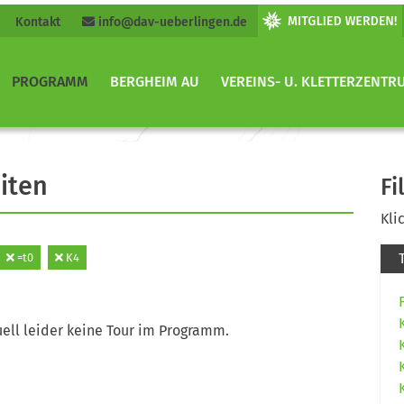
Kontakt
info@dav-ueberlingen.de
PROGRAMM
BERGHEIM AU
VEREINS- U. KLETTERZENTR
iten
Fi
Kli
=t0
K4
ell leider keine Tour im Programm.