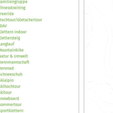
Familiengruppe
Fitnesstraining
Freeride
Hochtour/Gletschertour
JDAV
Klettern Indoor
Klettersteig
Langlauf
Mountainbike
Natur & Umwelt
Rennmannschaft
Rennrad
Schneeschuh
Skialpin
Skihochtour
Skitour
Snowboard
Sommertour
Sportklettern