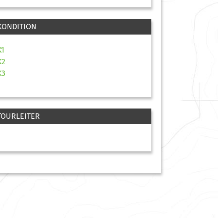
KONDITION
K1
K2
K3
TOURLEITER