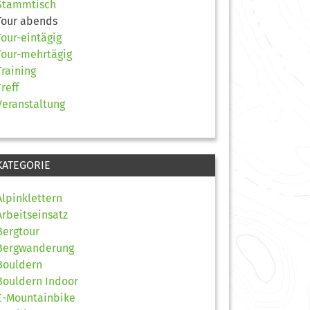
Stammtisch
Tour abends
Tour-eintägig
Tour-mehrtägig
Training
Treff
Veranstaltung
KATEGORIE
Alpinklettern
Arbeitseinsatz
Bergtour
Bergwanderung
Bouldern
Bouldern Indoor
E-Mountainbike