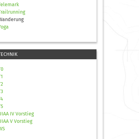
Telemark
Trailrunning
Wanderung
Yoga
TECHNIK
T0
T1
T2
T3
T4
T5
UIAA IV Vorstieg
UIAA V Vorstieg
WS