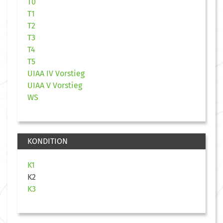
T0
T1
T2
T3
T4
T5
UIAA IV Vorstieg
UIAA V Vorstieg
WS
KONDITION
K1
K2
K3