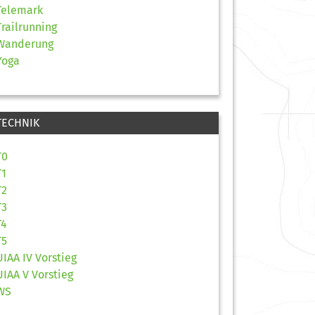
Telemark
Trailrunning
Wanderung
Yoga
TECHNIK
T0
T1
T2
T3
T4
T5
UIAA IV Vorstieg
UIAA V Vorstieg
WS