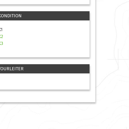
KONDITION
K1
K2
K3
TOURLEITER