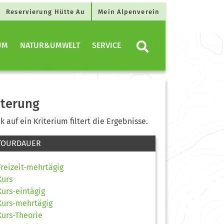
Reservierung Hütte Au
Mein Alpenverein
UM
NATUR&UMWELT
SERVICE
lterung
ck auf ein Kriterium filtert die Ergebnisse.
TOURDAUER
Freizeit-mehrtägig
Kurs
Kurs-eintägig
Kurs-mehrtägig
Kurs-Theorie