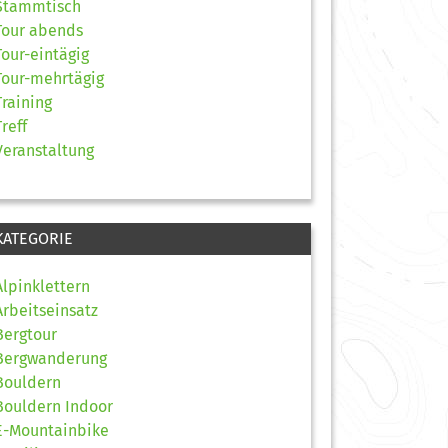
Stammtisch
Tour abends
Tour-eintägig
Tour-mehrtägig
Training
Treff
Veranstaltung
KATEGORIE
Alpinklettern
Arbeitseinsatz
Bergtour
Bergwanderung
Bouldern
Bouldern Indoor
E-Mountainbike