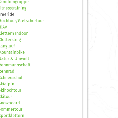
Familiengruppe
Fitnesstraining
Freeride
Hochtour/Gletschertour
JDAV
Klettern Indoor
Klettersteig
Langlauf
Mountainbike
Natur & Umwelt
Rennmannschaft
Rennrad
Schneeschuh
Skialpin
Skihochtour
Skitour
Snowboard
Sommertour
Sportklettern