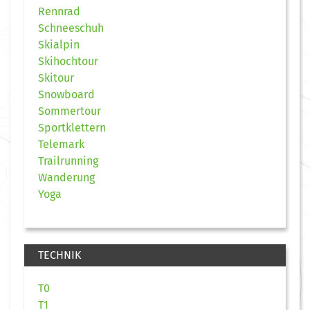
Rennrad
Schneeschuh
Skialpin
Skihochtour
Skitour
Snowboard
Sommertour
Sportklettern
Telemark
Trailrunning
Wanderung
Yoga
TECHNIK
T0
T1