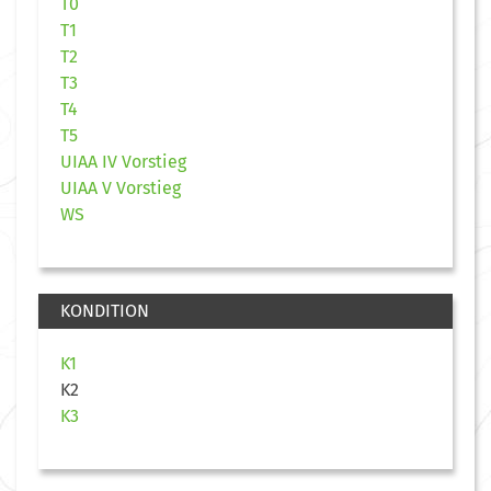
T0
T1
T2
T3
T4
T5
UIAA IV Vorstieg
UIAA V Vorstieg
WS
KONDITION
K1
K2
K3