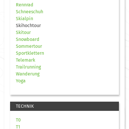
Rennrad
Schneeschuh
Skialpin
Skihochtour
Skitour
Snowboard
Sommertour
Sportklettern
Telemark
Trailrunning
Wanderung
Yoga
TECHNIK
T0
T1