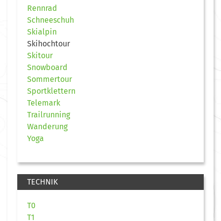
Rennrad
Schneeschuh
Skialpin
Skihochtour
Skitour
Snowboard
Sommertour
Sportklettern
Telemark
Trailrunning
Wanderung
Yoga
TECHNIK
T0
T1