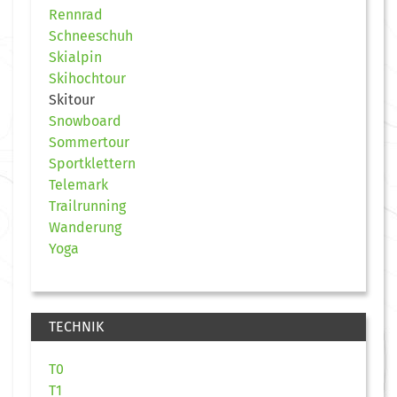
Rennrad
Schneeschuh
Skialpin
Skihochtour
Skitour
Snowboard
Sommertour
Sportklettern
Telemark
Trailrunning
Wanderung
Yoga
TECHNIK
T0
T1