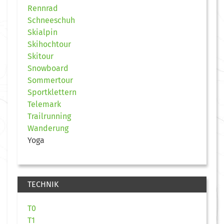
Rennrad
Schneeschuh
Skialpin
Skihochtour
Skitour
Snowboard
Sommertour
Sportklettern
Telemark
Trailrunning
Wanderung
Yoga
TECHNIK
T0
T1