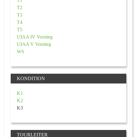
T1
T2
T3
T4
T5
UIAA IV Vorstieg
UIAA V Vorstieg
WS
KONDITION
K1
K2
K3
TOURLEITER