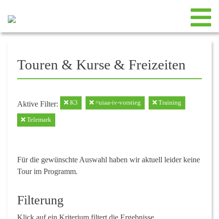
Touren & Kurse & Freizeiten
K3
=uiaa-iv-vorstieg
Training
Aktive Filter:
Telemark
Für die gewünschte Auswahl haben wir aktuell leider keine
Tour im Programm.
Filterung
Klick auf ein Kriterium filtert die Ergebnisse.