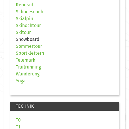
Rennrad
Schneeschuh
Skialpin
Skihochtour
Skitour
Snowboard
Sommertour
Sportklettern
Telemark
Trailrunning
Wanderung
Yoga
TECHNIK
T0
T1