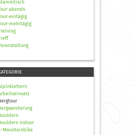
Stammtisch
Tour abends
Tour-eintägig
Tour-mehrtägig
Training
Treff
Veranstaltung
KATEGORIE
Alpinklettern
Arbeitseinsatz
Bergtour
Bergwanderung
Bouldern
Bouldern Indoor
E-Mountainbike