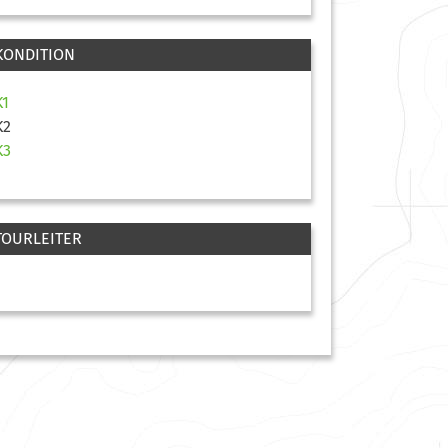
KONDITION
K1
K2
K3
TOURLEITER