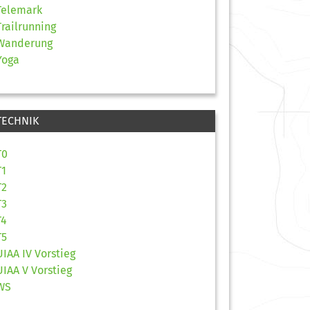
Telemark
Trailrunning
Wanderung
Yoga
TECHNIK
T0
T1
T2
T3
T4
T5
UIAA IV Vorstieg
UIAA V Vorstieg
WS