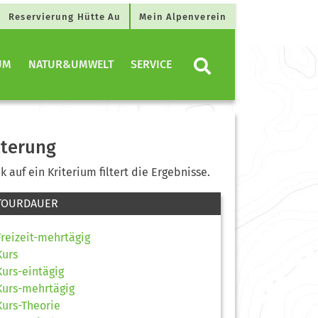
Reservierung Hütte Au
Mein Alpenverein
UM
NATUR&UMWELT
SERVICE
lterung
ck auf ein Kriterium filtert die Ergebnisse.
TOURDAUER
Freizeit-mehrtägig
Kurs
Kurs-eintägig
Kurs-mehrtägig
Kurs-Theorie