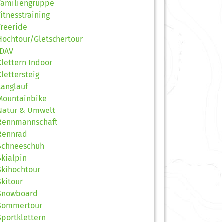
Familiengruppe
Fitnesstraining
Freeride
Hochtour/Gletschertour
JDAV
Klettern Indoor
Klettersteig
Langlauf
Mountainbike
Natur & Umwelt
Rennmannschaft
Rennrad
Schneeschuh
Skialpin
Skihochtour
Skitour
Snowboard
Sommertour
Sportklettern