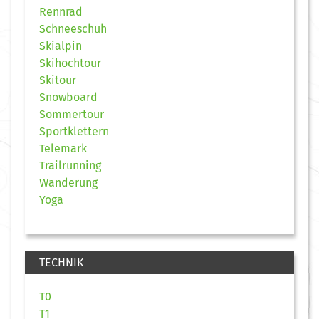
Rennrad
Schneeschuh
Skialpin
Skihochtour
Skitour
Snowboard
Sommertour
Sportklettern
Telemark
Trailrunning
Wanderung
Yoga
TECHNIK
T0
T1