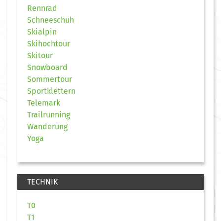
Rennrad
Schneeschuh
Skialpin
Skihochtour
Skitour
Snowboard
Sommertour
Sportklettern
Telemark
Trailrunning
Wanderung
Yoga
TECHNIK
T0
T1