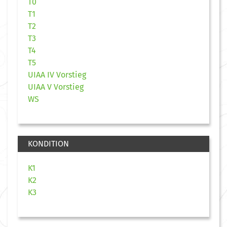
T0
T1
T2
T3
T4
T5
UIAA IV Vorstieg
UIAA V Vorstieg
WS
KONDITION
K1
K2
K3