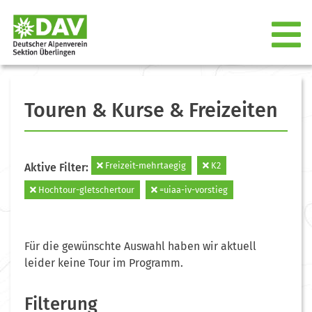
Touren & Kurse & Freizeiten
Freizeit-mehrtaegig
K2
Aktive Filter:
Hochtour-gletschertour
=uiaa-iv-vorstieg
Für die gewünschte Auswahl haben wir aktuell
leider keine Tour im Programm.
Filterung