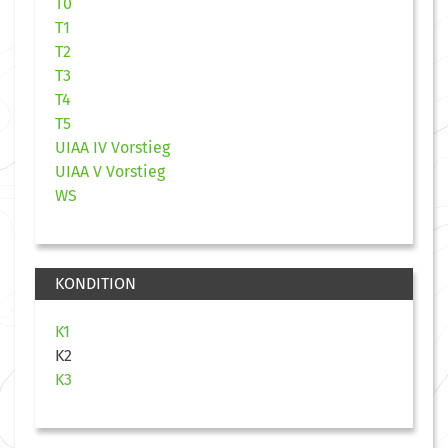
T0
T1
T2
T3
T4
T5
UIAA IV Vorstieg
UIAA V Vorstieg
WS
KONDITION
K1
K2
K3