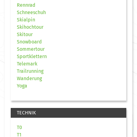
Rennrad
Schneeschuh
Skialpin
Skihochtour
Skitour
Snowboard
Sommertour
Sportklettern
Telemark
Trailrunning
Wanderung
Yoga
TECHNIK
T0
T1