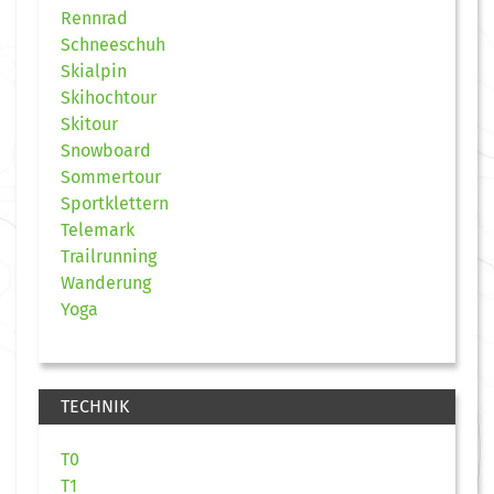
Rennrad
Schneeschuh
Skialpin
Skihochtour
Skitour
Snowboard
Sommertour
Sportklettern
Telemark
Trailrunning
Wanderung
Yoga
TECHNIK
T0
T1