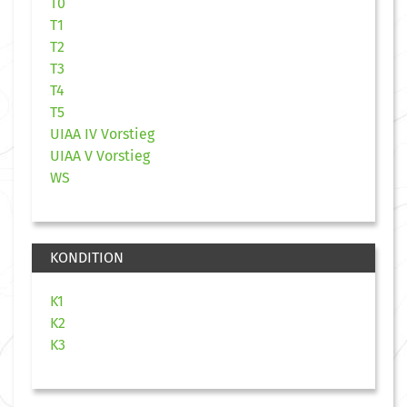
T0
T1
T2
T3
T4
T5
UIAA IV Vorstieg
UIAA V Vorstieg
WS
KONDITION
K1
K2
K3