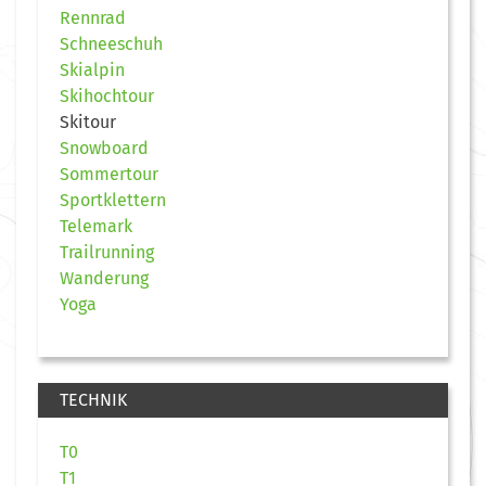
Rennrad
Schneeschuh
Skialpin
Skihochtour
Skitour
Snowboard
Sommertour
Sportklettern
Telemark
Trailrunning
Wanderung
Yoga
TECHNIK
T0
T1