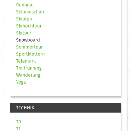
Rennrad
Schneeschuh
Skialpin
Skihochtour
Skitour
Snowboard
Sommertour
Sportklettern
Telemark
Trailrunning
Wanderung
Yoga
TECHNIK
T0
T1