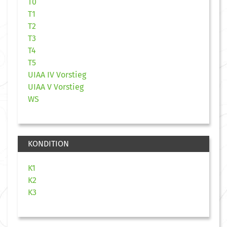
T0
T1
T2
T3
T4
T5
UIAA IV Vorstieg
UIAA V Vorstieg
WS
KONDITION
K1
K2
K3