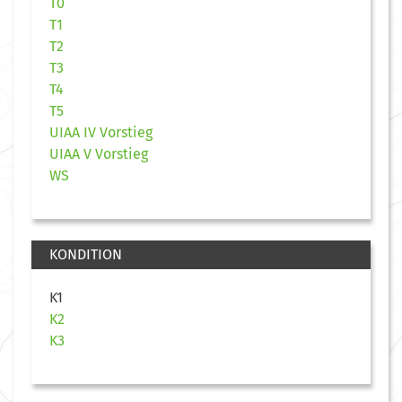
T0
T1
T2
T3
T4
T5
UIAA IV Vorstieg
UIAA V Vorstieg
WS
KONDITION
K1
K2
K3