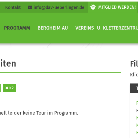
Kontakt
info@dav-ueberlingen.de
PROGRAMM
BERGHEIM AU
VEREINS- U. KLETTERZENTR
iten
Fi
Kli
K2
ell leider keine Tour im Programm.