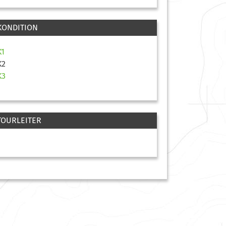
KONDITION
K1
K2
K3
TOURLEITER