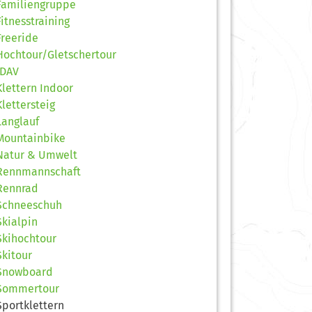
Familiengruppe
Fitnesstraining
Freeride
Hochtour/Gletschertour
JDAV
Klettern Indoor
Klettersteig
Langlauf
Mountainbike
Natur & Umwelt
Rennmannschaft
Rennrad
Schneeschuh
Skialpin
Skihochtour
Skitour
Snowboard
Sommertour
Sportklettern