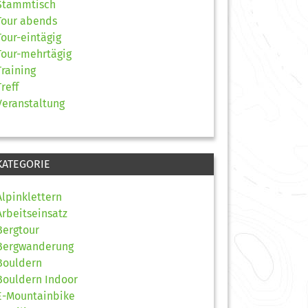
Stammtisch
Tour abends
Tour-eintägig
Tour-mehrtägig
Training
Treff
Veranstaltung
KATEGORIE
Alpinklettern
Arbeitseinsatz
Bergtour
Bergwanderung
Bouldern
Bouldern Indoor
E-Mountainbike