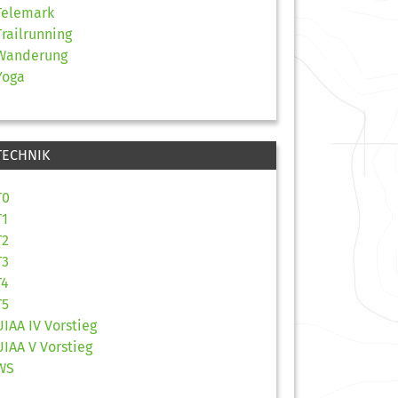
Telemark
Trailrunning
Wanderung
Yoga
TECHNIK
T0
T1
T2
T3
T4
T5
UIAA IV Vorstieg
UIAA V Vorstieg
WS