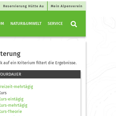
Reservierung Hütte Au
Mein Alpenverein
UM
NATUR&UMWELT
SERVICE
lterung
ck auf ein Kriterium filtert die Ergebnisse.
TOURDAUER
Freizeit-mehrtägig
Kurs
Kurs-eintägig
Kurs-mehrtägig
Kurs-Theorie