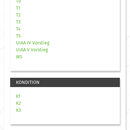
T0
T1
T2
T3
T4
T5
UIAA IV Vorstieg
UIAA V Vorstieg
WS
KONDITION
K1
K2
K3