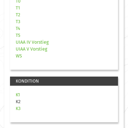
T0
T1
T2
T3
T4
T5
UIAA IV Vorstieg
UIAA V Vorstieg
WS
KONDITION
K1
K2
K3