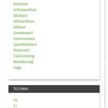
Rennrad
Schneeschuh
Skialpin
Skihochtour
Skitour
Snowboard
Sommertour
Sportklettern
Telemark
Trailrunning
Wanderung
Yoga
TECHNIK
T0
T1