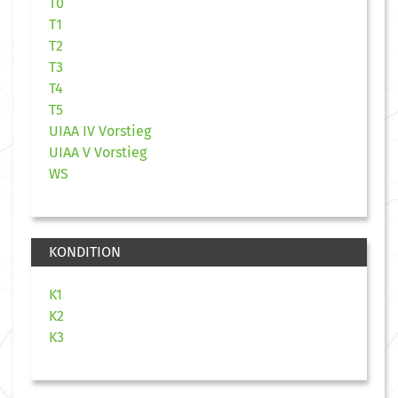
T0
T1
T2
T3
T4
T5
UIAA IV Vorstieg
UIAA V Vorstieg
WS
KONDITION
K1
K2
K3